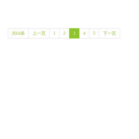
苏尔达
鑫名迪
信得利
阳光电源
TL
昌隆
华尔泰
共64条
上一页
1
2
3
4
5
下一页